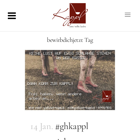
bewirbdichjetzt Tag
14 Jan.
#ghkappl