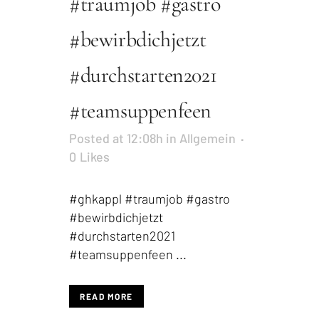
#traumjob #gastro
#bewirbdichjetzt
#durchstarten2021
#teamsuppenfeen
Posted at 12:08h
in
Allgemein
0
Likes
#ghkappl #traumjob #gastro
#bewirbdichjetzt
#durchstarten2021
#teamsuppenfeen ...
READ MORE