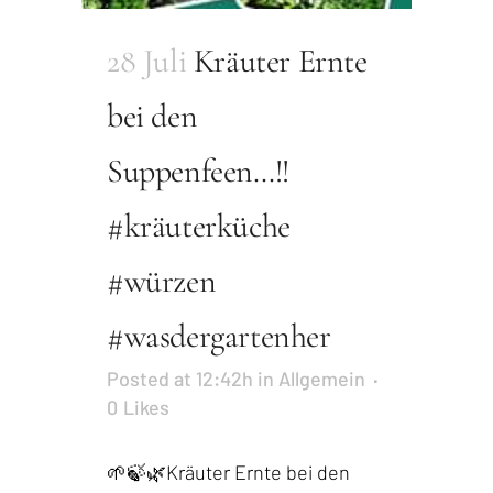
28 Juli
Kräuter Ernte
bei den
Suppenfeen…!!
#kräuterküche
#würzen
#wasdergartenher
Posted at 12:42h
in
Allgemein
0
Likes
🌱🍃🌿Kräuter Ernte bei den