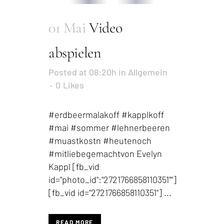
01 Mai
Video
abspielen
Posted at 08:20h
in
Allgemein
0
Likes
#erdbeermalakoff #kapplkoff
#mai #sommer #lehnerbeeren
#muastkostn #heutenoch
#mitliebegemachtvon Evelyn
Kappl [fb_vid
id="photo_id":"2721766858110351""]
[fb_vid id="2721766858110351"] ...
READ MORE