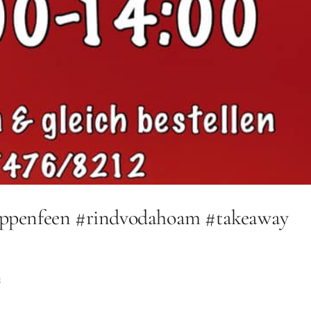
uppenfeen #rindvodahoam #takeaway
s