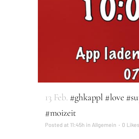
13 Feb.
#ghkappl #love #s
#moizeit
Posted at 11:45h
in
Allgemein
0
Like