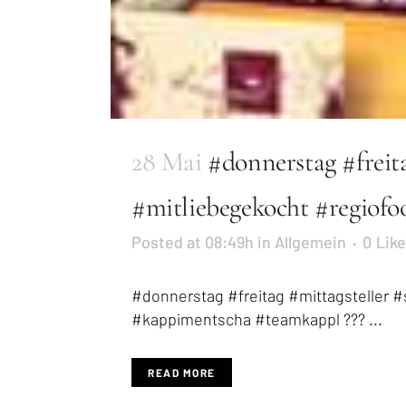
28 Mai
#donnerstag #freit
#mitliebegekocht #regiofo
Posted at 08:49h
in
Allgemein
0
Lik
#donnerstag #freitag #mittagsteller
#kappimentscha #teamkappl ??? ...
READ MORE