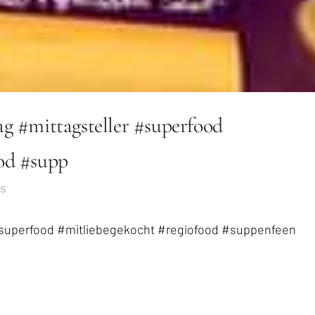
ag #mittagsteller #superfood
od #supp
es
 #superfood #mitliebegekocht #regiofood #suppenfeen