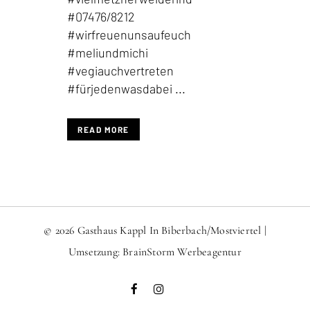
#07476/8212
#wirfreuenunsaufeuch
#meliundmichi
#vegiauchvertreten
#fürjedenwasdabei ...
READ MORE
© 2026 Gasthaus Kappl In Biberbach/Mostviertel |
Umsetzung:
BrainStorm Werbeagentur