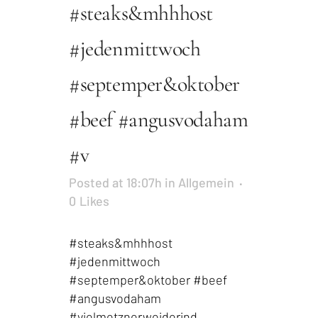
#steaks&mhhhost
#jedenmittwoch
#septemper&oktober
#beef #angusvodaham
#v
Posted at 18:07h
in
Allgemein
0
Likes
#steaks&mhhhost
#jedenmittwoch
#septemper&oktober #beef
#angusvodaham
#vielmetznerweiderind