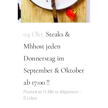
04 Okt.
Steaks &
Mhhost jeden
Donnerstag im
September & Oktober
ab 17:00 !!
Posted at 11:38h
in
Allgemein
0
Likes