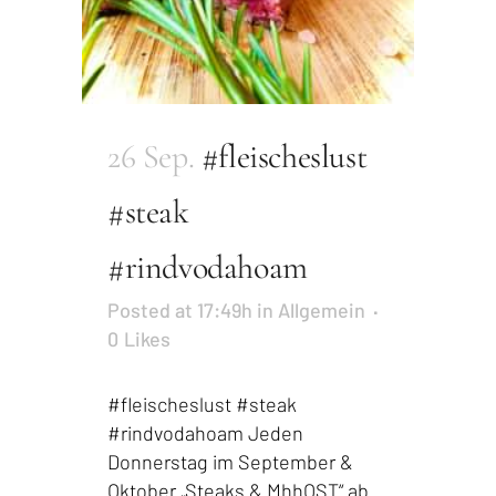
26 Sep.
#fleischeslust
#steak
#rindvodahoam
Posted at 17:49h
in
Allgemein
0
Likes
#fleischeslust #steak
#rindvodahoam Jeden
Donnerstag im September &
Oktober „Steaks & MhhOST“ ab