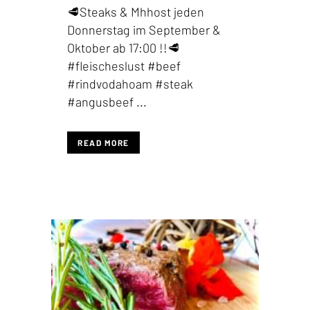
🥩Steaks & Mhhost jeden
Donnerstag im September &
Oktober ab 17:00 !!🥩
#fleischeslust #beef
#rindvodahoam #steak
#angusbeef ...
READ MORE