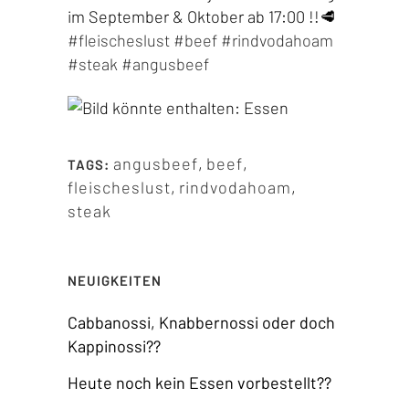
im September & Oktober ab 17:00 !!🥩
#fleischeslust
#beef
#rindvodahoam
#steak
#angusbeef
angusbeef
,
beef
,
TAGS:
fleischeslust
,
rindvodahoam
,
steak
NEUIGKEITEN
Cabbanossi, Knabbernossi oder doch
Kappinossi??
Heute noch kein Essen vorbestellt??