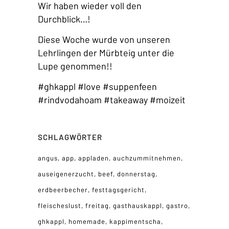
Wir haben wieder voll den
Durchblick…!
Diese Woche wurde von unseren
Lehrlingen der Mürbteig unter die
Lupe genommen!!
#ghkappl #love #suppenfeen
#rindvodahoam #takeaway #moizeit
SCHLAGWÖRTER
angus
app
appladen
auchzummitnehmen
auseigenerzucht
beef
donnerstag
erdbeerbecher
festtagsgericht
fleischeslust
freitag
gasthauskappl
gastro
ghkappl
homemade
kappimentscha