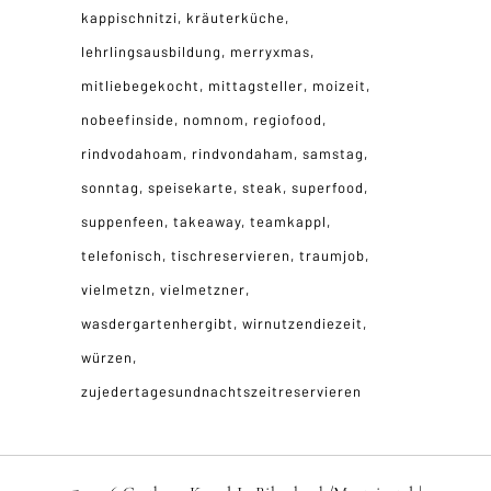
kappischnitzi
kräuterküche
lehrlingsausbildung
merryxmas
mitliebegekocht
mittagsteller
moizeit
nobeefinside
nomnom
regiofood
rindvodahoam
rindvondaham
samstag
sonntag
speisekarte
steak
superfood
suppenfeen
takeaway
teamkappl
telefonisch
tischreservieren
traumjob
vielmetzn
vielmetzner
wasdergartenhergibt
wirnutzendiezeit
würzen
zujedertagesundnachtszeitreservieren