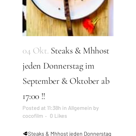
04 Okt.
Steaks & Mhhost
jeden Donnerstag im
September & Oktober ab
17:00 !!
Posted at 11:38h
in
Allgemein
by
cocofilm
0
Likes
🥩Steaks & Mhhost jeden Donnerstag