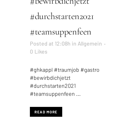
#bewirbdichjetzt
#durchstarten2021
#teamsuppenfeen
Posted at 12:08h
in
Allgemein
0
Likes
#ghkappl #traumjob #gastro
#bewirbdichjetzt
#durchstarten2021
#teamsuppenfeen ...
READ MORE