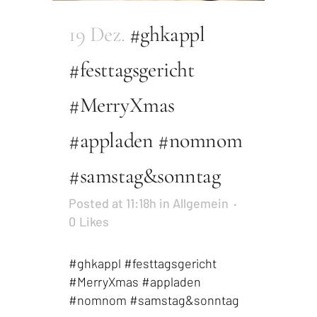
19 Dez.
#ghkappl
#festtagsgericht
#MerryXmas
#appladen #nomnom
#samstag&sonntag
Posted at 11:18h
in
Allgemein
0
Likes
#ghkappl #festtagsgericht
#MerryXmas #appladen
#nomnom #samstag&sonntag