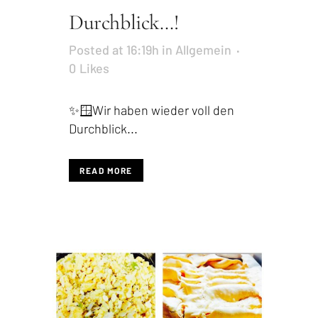
Durchblick…!
Posted at 16:19h
in
Allgemein
0
Likes
✨🪟Wir haben wieder voll den
Durchblick...
READ MORE