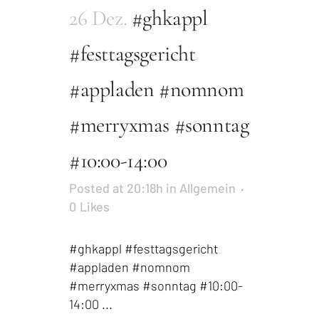
26 Dez.
#ghkappl
#festtagsgericht
#appladen #nomnom
#merryxmas #sonntag
#10:00-14:00
Posted at 20:18h
in
Allgemein
0
Likes
#ghkappl #festtagsgericht
#appladen #nomnom
#merryxmas #sonntag #10:00-
14:00 ...