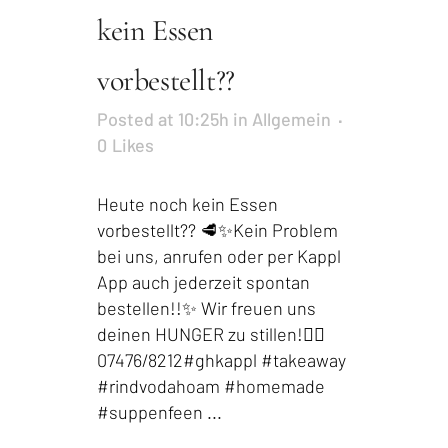
kein Essen
vorbestellt??
Posted at 10:25h
in
Allgemein
0
Likes
Heute noch kein Essen
vorbestellt?? 🥩✨Kein Problem
bei uns, anrufen oder per Kappl
App auch jederzeit spontan
bestellen!!✨ Wir freuen uns
deinen HUNGER zu stillen!👍🏻
07476/8212#ghkappl #takeaway
#rindvodahoam #homemade
#suppenfeen ...