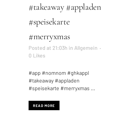
#takeaway #appladen
#speisekarte
#merryxmas
Posted at 21:03h
in
Allgemein
0
Likes
#app #nomnom #ghkappl
#takeaway #appladen
#speisekarte #merryxmas ...
READ MORE