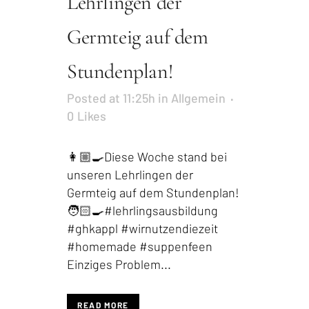
Lehrlingen der
Germteig auf dem
Stundenplan!
Posted at 11:25h
in
Allgemein
0
Likes
👩🏼‍🍳Diese Woche stand bei
unseren Lehrlingen der
Germteig auf dem Stundenplan!
🧑🏻‍🍳#lehrlingsausbildung
#ghkappl #wirnutzendiezeit
#homemade #suppenfeen
Einziges Problem...
READ MORE