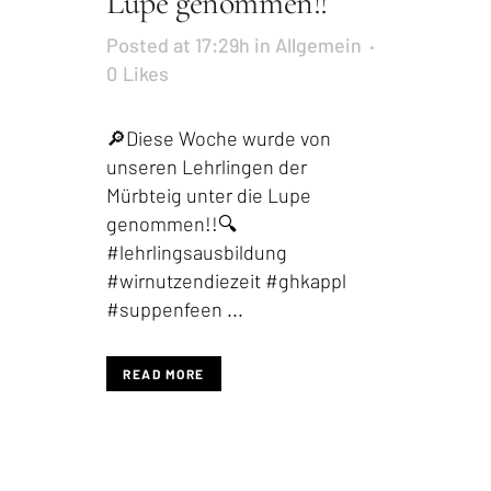
Lupe genommen!!
Posted at 17:29h
in
Allgemein
0
Likes
🔎Diese Woche wurde von
unseren Lehrlingen der
Mürbteig unter die Lupe
genommen!!🔍
#lehrlingsausbildung
#wirnutzendiezeit #ghkappl
#suppenfeen ...
READ MORE