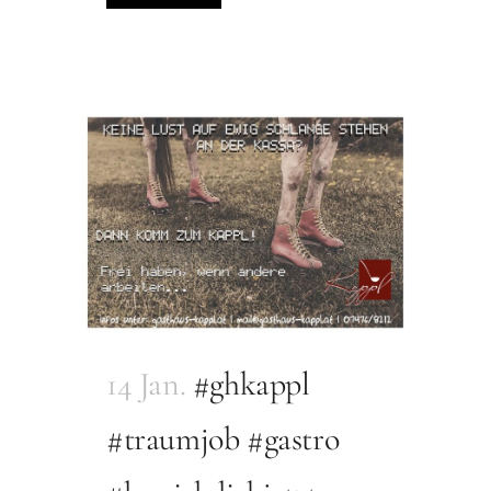
14 Jan.
#ghkappl
#traumjob #gastro