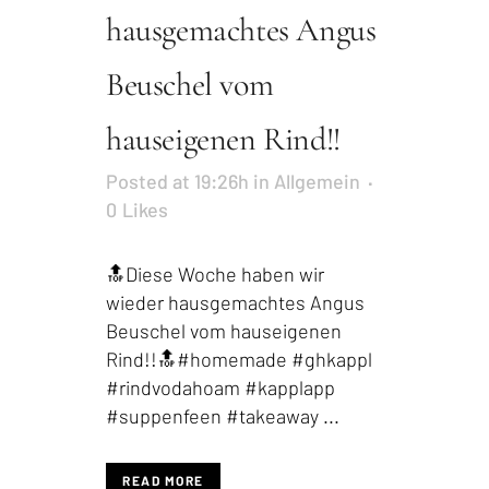
hausgemachtes Angus
Beuschel vom
hauseigenen Rind!!
Posted at 19:26h
in
Allgemein
0
Likes
🔝Diese Woche haben wir
wieder hausgemachtes Angus
Beuschel vom hauseigenen
Rind!!🔝#homemade #ghkappl
#rindvodahoam #kapplapp
#suppenfeen #takeaway ...
READ MORE