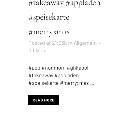
#takeaway #appladen
#speisekarte
#merryxmas
Posted at 21:03h
in
Allgemein
0
Likes
#app #nomnom #ghkappl
#takeaway #appladen
#speisekarte #merryxmas ...
READ MORE