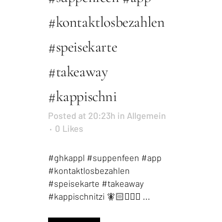
#kontaktlosbezahlen
#speisekarte
#takeaway
#kappischni
Posted at 20:23h
in
Allgemein
0
Likes
#ghkappl #suppenfeen #app
#kontaktlosbezahlen
#speisekarte #takeaway
#kappischnitzi 🧚🏻🧚🏻‍♀️ ...