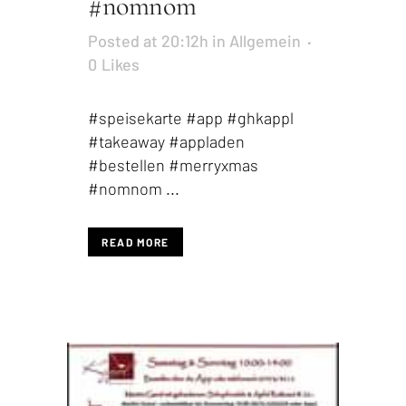
#nomnom
Posted at 20:12h
in
Allgemein
0
Likes
#speisekarte #app #ghkappl
#takeaway #appladen
#bestellen #merryxmas
#nomnom ...
READ MORE