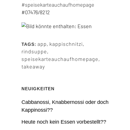
#
speisekarteauch
aufhomepage
#07476/8212
app
,
kappischnitzi
,
TAGS:
rindsuppe
,
speisekarteauchaufhomepage
,
takeaway
NEUIGKEITEN
Cabbanossi, Knabbernossi oder doch
Kappinossi??
Heute noch kein Essen vorbestellt??