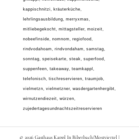
kappischnitzi
kräuterküche
lehrlingsausbildung
merryxmas
mitliebegekocht
mittagsteller
moizeit
nobeefinside
nomnom
regiofood
rindvodahoam
rindvondaham
samstag
sonntag
speisekarte
steak
superfood
suppenfeen
takeaway
teamkappl
telefonisch
tischreservieren
traumjob
vielmetzn
vielmetzner
wasdergartenhergibt
wirnutzendiezeit
würzen
zujedertagesundnachtszeitreservieren
© 2026 Gasthaus Kappl In Biberbach/Mostviertel |