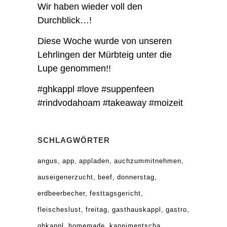
Wir haben wieder voll den
Durchblick…!
Diese Woche wurde von unseren
Lehrlingen der Mürbteig unter die
Lupe genommen!!
#ghkappl #love #suppenfeen
#rindvodahoam #takeaway #moizeit
SCHLAGWÖRTER
angus
app
appladen
auchzummitnehmen
auseigenerzucht
beef
donnerstag
erdbeerbecher
festtagsgericht
fleischeslust
freitag
gasthauskappl
gastro
ghkappl
homemade
kappimentscha