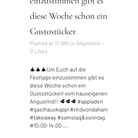
einzustimmen gibt es
diese Woche schon ein
Gustostücker
Posted at 11:38h
in
Allgemein
0
Likes
🎄🎄🎄Um Euch auf die
Festtage einzustimmen gibt es
diese Woche schon ein
Gustostückerl vom hauseigenen
Angusrind!! 🥩🥩🥩 #appladen
#gasthauskappl #rindvondaham
#takeaway #samstag&sonntag
#10:00-14:00 ...