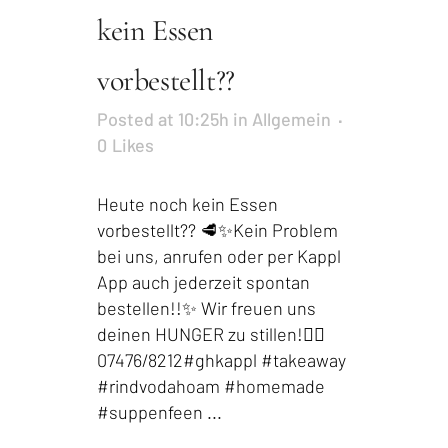
kein Essen
vorbestellt??
Posted at 10:25h
in
Allgemein
0
Likes
Heute noch kein Essen
vorbestellt?? 🥩✨Kein Problem
bei uns, anrufen oder per Kappl
App auch jederzeit spontan
bestellen!!✨ Wir freuen uns
deinen HUNGER zu stillen!👍🏻
07476/8212#ghkappl #takeaway
#rindvodahoam #homemade
#suppenfeen ...