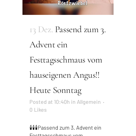
13 Dez.
Passend zum 3.
Advent ein
Festtagsschmaus vom
hauseigenen Angus!!
Heute Sonntag
Posted at 10:40h
in
Allgemein
0
Likes
🕯🕯🕯Passend zum 3. Advent ein
Festtagsschmaus vom