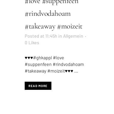
#love #suppenfeen
#rindvodahoam
#takeaway #moizeit
Posted at 11:45h
in
Allgemein
0
Likes
♥️♥️♥️#ghkappl #love
#suppenfeen #rindvodahoam
#takeaway #moizeit♥️♥️♥️ ...
READ MORE