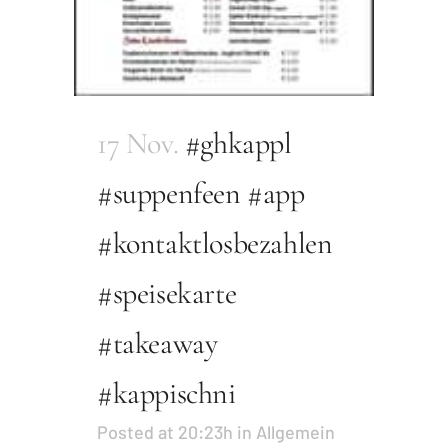
17 Nov.
#ghkappl
#suppenfeen #app
#kontaktlosbezahlen
#speisekarte
#takeaway
#kappischni
Posted at 20:23h
in
Allgemein