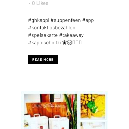
0
Likes
#ghkappl #suppenfeen #app
#kontaktlosbezahlen
#speisekarte #takeaway
#kappischnitzi 🧚🏻🧚🏻‍♀️ ...
READ MORE