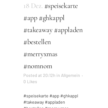
18 Dez.
#speisekarte
#app #ghkappl
#takeaway #appladen
#bestellen
#merryxmas
#nomnom
Posted at 20:12h
in
Allgemein
0
Likes
#speisekarte #app #ghkappl
#takeaway #appladen