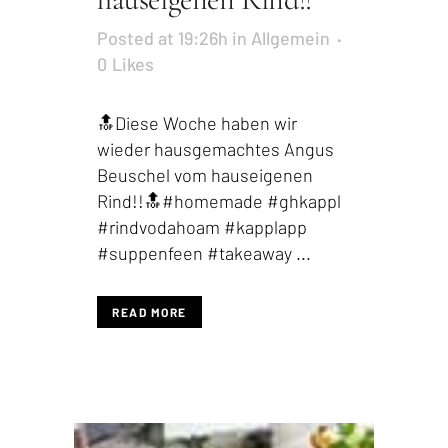
Posted at 19:26h
in
Allgemein
0
Likes
🔝Diese Woche haben wir
wieder hausgemachtes Angus
Beuschel vom hauseigenen
Rind!!🔝#homemade #ghkappl
#rindvodahoam #kapplapp
#suppenfeen #takeaway ...
READ MORE