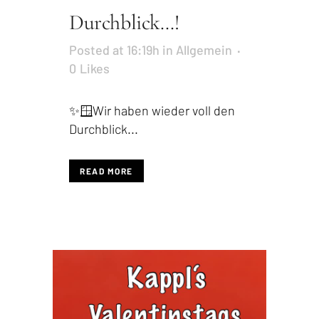
Durchblick…!
Posted at 16:19h
in
Allgemein
0
Likes
✨🪟Wir haben wieder voll den
Durchblick...
READ MORE