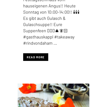
hauseigenen Angus!! Heute
Sonntag von 10:00-14:00!! 🕯🕯🕯
Es gibt auch Gulasch &
Gulaschsuppe!! Eure
Suppenfeen 🧚🏻‍♀️🎄🧚🏻
#gasthauskappl #takeaway
#rindvondaham ...
READ MORE