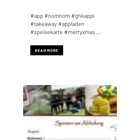
#app #nomnom #ghkappl
#takeaway #appladen
#speisekarte #merryxmas ...
READ MORE