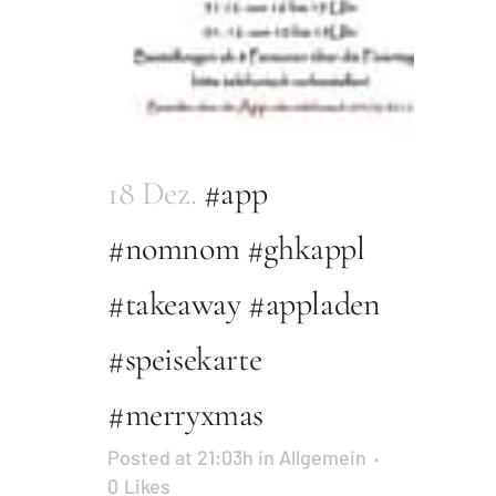
18 Dez.
#app
#nomnom #ghkappl
#takeaway #appladen
#speisekarte
#merryxmas
Posted at 21:03h
in
Allgemein
0
Likes