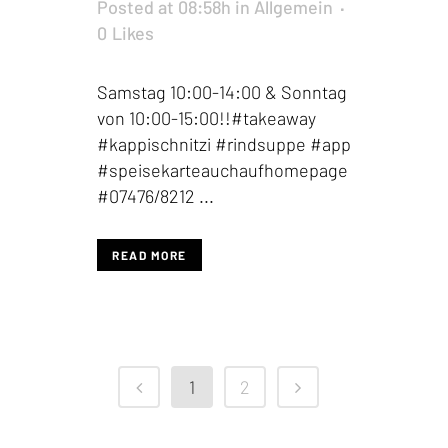
Posted at 08:58h
in
Allgemein
0
Likes
Samstag 10:00-14:00 & Sonntag
von 10:00-15:00!!#takeaway
#kappischnitzi #rindsuppe #app
#speisekarteauchaufhomepage
#07476/8212 ...
READ MORE
1
2