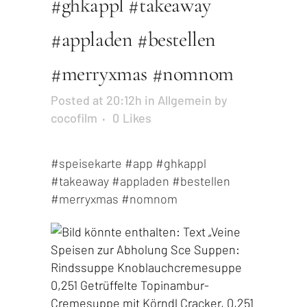
#ghkappl #takeaway
#appladen #bestellen
#merryxmas #nomnom
Posted at 20:12h
in
Allgemein
by
cocofilm
0
Likes
#speisekarte
#app
#ghkappl
#takeaway
#appladen
#bestellen
#merryxmas
#nomnom