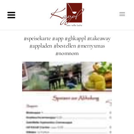
#speisekarte #app #ghkappl #takeaway
#appladen #bestellen #merryxmas
#nomnom