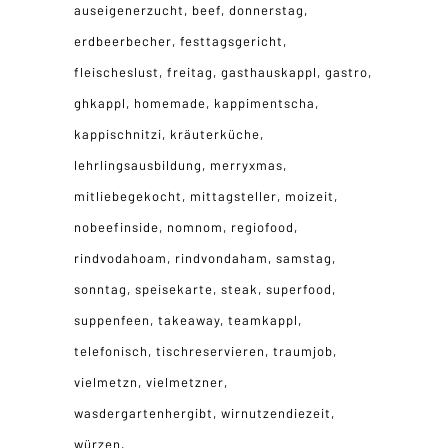
auseigenerzucht
beef
donnerstag
erdbeerbecher
festtagsgericht
fleischeslust
freitag
gasthauskappl
gastro
ghkappl
homemade
kappimentscha
kappischnitzi
kräuterküche
lehrlingsausbildung
merryxmas
mitliebegekocht
mittagsteller
moizeit
nobeefinside
nomnom
regiofood
rindvodahoam
rindvondaham
samstag
sonntag
speisekarte
steak
superfood
suppenfeen
takeaway
teamkappl
telefonisch
tischreservieren
traumjob
vielmetzn
vielmetzner
wasdergartenhergibt
wirnutzendiezeit
würzen