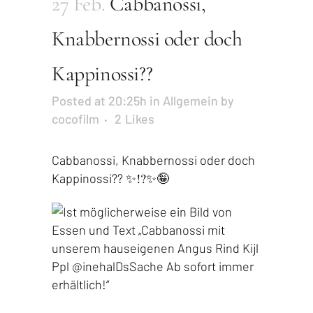
27 Feb.
Cabbanossi,
Knabbernossi oder doch
Kappinossi??
Posted at 20:25h
in
Allgemein
by
cocofilm
2
Likes
Cabbanossi, Knabbernossi oder doch
Kappinossi?? ✨⁉️✨🤪