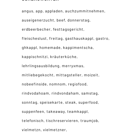
angus
app
appladen
auchzummitnehmen
auseigenerzucht
beef
donnerstag
erdbeerbecher
festtagsgericht
fleischeslust
freitag
gasthauskappl
gastro
ghkappl
homemade
kappimentscha
kappischnitzi
kräuterküche
lehrlingsausbildung
merryxmas
mitliebegekocht
mittagsteller
moizeit
nobeefinside
nomnom
regiofood
rindvodahoam
rindvondaham
samstag
sonntag
speisekarte
steak
superfood
suppenfeen
takeaway
teamkappl
telefonisch
tischreservieren
traumjob
vielmetzn
vielmetzner