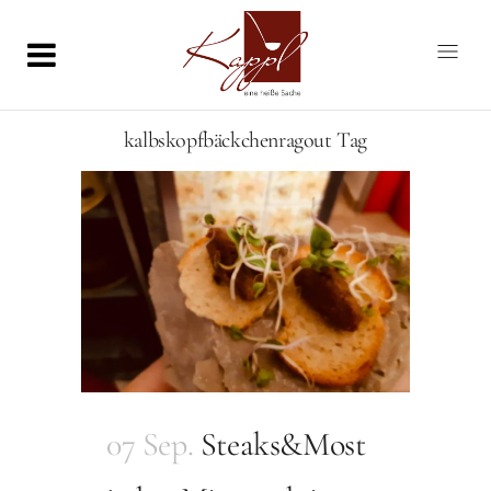
kalbskopfbäckchenragout Tag
07 Sep.
Steaks&Most