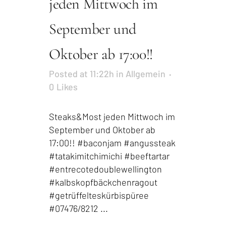
jeden Mittwoch im
September und
Oktober ab 17:00!!
Posted at 11:22h
in
Allgemein
0
Likes
Steaks&Most jeden Mittwoch im
September und Oktober ab
17:00!! #baconjam #angussteak
#tatakimitchimichi #beeftartar
#entrecotedoublewellington
#kalbskopfbäckchenragout
#getrüffelteskürbispüree
#07476/8212 ...