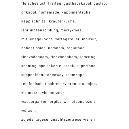
fleischeslust
freitag
gasthauskappl
gastro
ghkappl
homemade
kappimentscha
kappischnitzi
kräuterküche
lehrlingsausbildung
merryxmas
mitliebegekocht
mittagsteller
moizeit
nobeefinside
nomnom
regiofood
rindvodahoam
rindvondaham
samstag
sonntag
speisekarte
steak
superfood
suppenfeen
takeaway
teamkappl
telefonisch
tischreservieren
traumjob
vielmetzn
vielmetzner
wasdergartenhergibt
wirnutzendiezeit
würzen
zujedertagesundnachtszeitreservieren