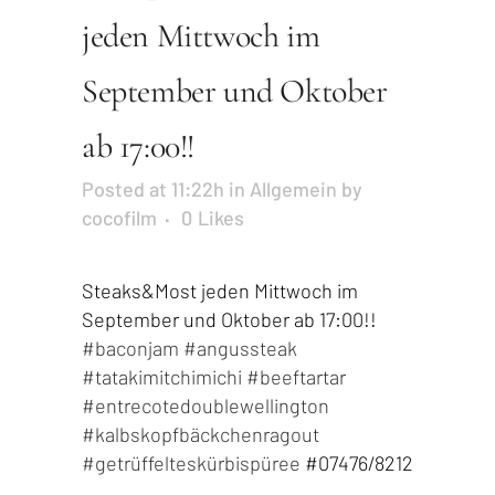
jeden Mittwoch im
September und Oktober
ab 17:00!!
Posted at 11:22h
in
Allgemein
by
cocofilm
0
Likes
Steaks&Most jeden Mittwoch im
September und Oktober ab 17:00!!
#baconjam
#angussteak
#
tatakimitchimic
hi
#beeftartar
#
entrecotedouble
wellington
#
kalbskopfbäckch
enragout
#
getrüffelteskür
bispüree
#07476/8212