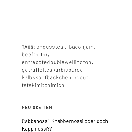
angussteak
,
baconjam
,
TAGS:
beeftartar
,
entrecotedoublewellington
,
getrüffelteskürbispüree
,
kalbskopfbäckchenragout
,
tatakimitchimichi
NEUIGKEITEN
Cabbanossi, Knabbernossi oder doch
Kappinossi??