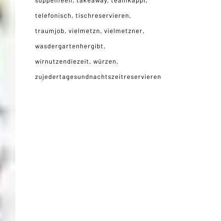
suppenfeen
takeaway
teamkappl
telefonisch
tischreservieren
traumjob
vielmetzn
vielmetzner
wasdergartenhergibt
wirnutzendiezeit
würzen
zujedertagesundnachtszeitreservieren