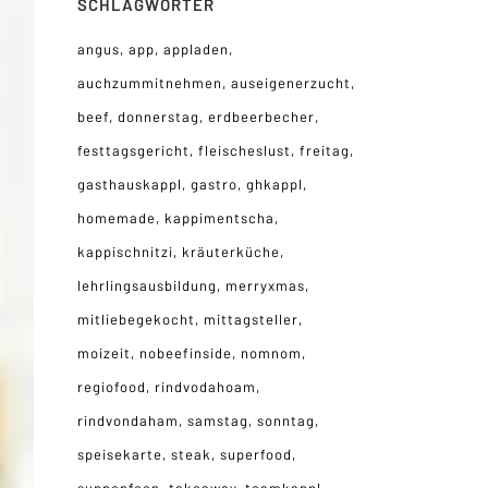
SCHLAGWÖRTER
angus
app
appladen
auchzummitnehmen
auseigenerzucht
beef
donnerstag
erdbeerbecher
festtagsgericht
fleischeslust
freitag
gasthauskappl
gastro
ghkappl
homemade
kappimentscha
kappischnitzi
kräuterküche
lehrlingsausbildung
merryxmas
mitliebegekocht
mittagsteller
moizeit
nobeefinside
nomnom
regiofood
rindvodahoam
rindvondaham
samstag
sonntag
speisekarte
steak
superfood