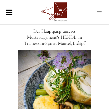
Der Hauptgang unseres
Muttertagsmenü‘s HENDL im
Tramezzini-Spinat Mantel, Erdäpf