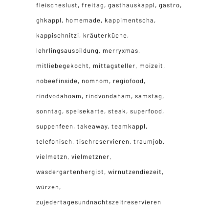
fleischeslust
freitag
gasthauskappl
gastro
ghkappl
homemade
kappimentscha
kappischnitzi
kräuterküche
lehrlingsausbildung
merryxmas
mitliebegekocht
mittagsteller
moizeit
nobeefinside
nomnom
regiofood
rindvodahoam
rindvondaham
samstag
sonntag
speisekarte
steak
superfood
suppenfeen
takeaway
teamkappl
telefonisch
tischreservieren
traumjob
vielmetzn
vielmetzner
wasdergartenhergibt
wirnutzendiezeit
würzen
zujedertagesundnachtszeitreservieren