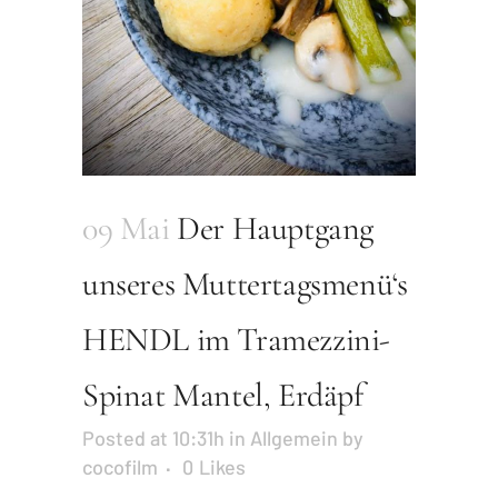
09 Mai
Der Hauptgang
unseres Muttertagsmenü‘s
HENDL im Tramezzini-
Spinat Mantel, Erdäpf
Posted at 10:31h
in
Allgemein
by
cocofilm
0
Likes