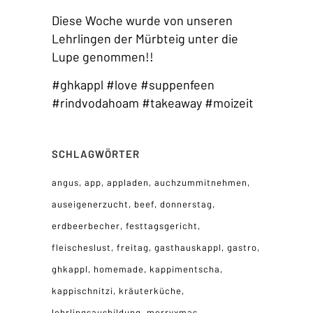
Diese Woche wurde von unseren
Lehrlingen der Mürbteig unter die
Lupe genommen!!
#ghkappl #love #suppenfeen
#rindvodahoam #takeaway #moizeit
SCHLAGWÖRTER
angus
app
appladen
auchzummitnehmen
auseigenerzucht
beef
donnerstag
erdbeerbecher
festtagsgericht
fleischeslust
freitag
gasthauskappl
gastro
ghkappl
homemade
kappimentscha
kappischnitzi
kräuterküche
lehrlingsausbildung
merryxmas