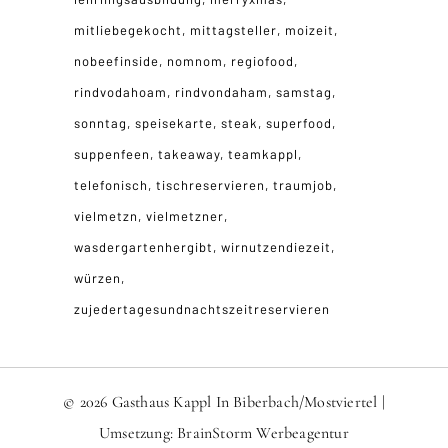
mitliebegekocht
mittagsteller
moizeit
nobeefinside
nomnom
regiofood
rindvodahoam
rindvondaham
samstag
sonntag
speisekarte
steak
superfood
suppenfeen
takeaway
teamkappl
telefonisch
tischreservieren
traumjob
vielmetzn
vielmetzner
wasdergartenhergibt
wirnutzendiezeit
würzen
zujedertagesundnachtszeitreservieren
© 2026 Gasthaus Kappl In Biberbach/Mostviertel |
Umsetzung:
BrainStorm Werbeagentur