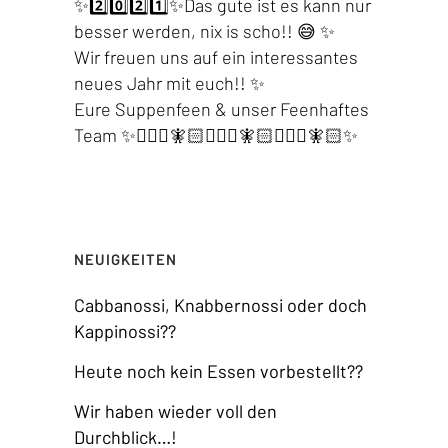
✨2️⃣0️⃣2️⃣1️⃣✨Das gute ist es kann nur
besser werden, nix is scho!! 😅 ✨
Wir freuen uns auf ein interessantes
neues Jahr mit euch!! ✨
Eure Suppenfeen & unser Feenhaftes
Team ✨🧚🏻‍♀️🧚🏻🧚🏻‍♀️🧚🏻🧚🏻‍♀️🧚🏻✨
NEUIGKEITEN
Cabbanossi, Knabbernossi oder doch
Kappinossi??
Heute noch kein Essen vorbestellt??
Wir haben wieder voll den
Durchblick…!