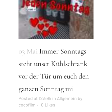
03 Mai
Immer Sonntags
steht unser Kühlschrank
vor der Tür um euch den
ganzen Sonntag mi
Posted at 12:59h
in
Allgemein
by
cocofilm
0
Likes