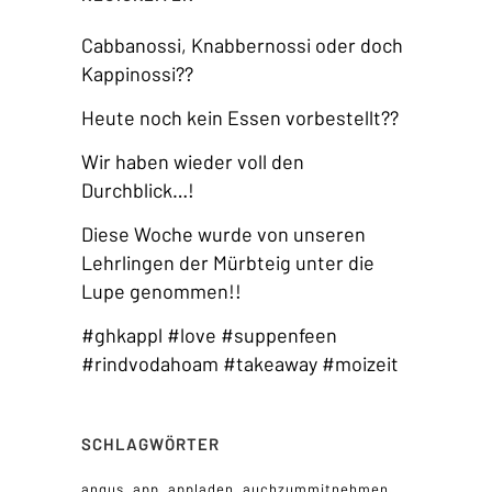
Cabbanossi, Knabbernossi oder doch
Kappinossi??
Heute noch kein Essen vorbestellt??
Wir haben wieder voll den
Durchblick…!
Diese Woche wurde von unseren
Lehrlingen der Mürbteig unter die
Lupe genommen!!
#ghkappl #love #suppenfeen
#rindvodahoam #takeaway #moizeit
SCHLAGWÖRTER
angus
app
appladen
auchzummitnehmen