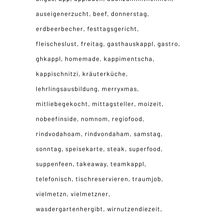
auseigenerzucht
beef
donnerstag
erdbeerbecher
festtagsgericht
fleischeslust
freitag
gasthauskappl
gastro
ghkappl
homemade
kappimentscha
kappischnitzi
kräuterküche
lehrlingsausbildung
merryxmas
mitliebegekocht
mittagsteller
moizeit
nobeefinside
nomnom
regiofood
rindvodahoam
rindvondaham
samstag
sonntag
speisekarte
steak
superfood
suppenfeen
takeaway
teamkappl
telefonisch
tischreservieren
traumjob
vielmetzn
vielmetzner
wasdergartenhergibt
wirnutzendiezeit