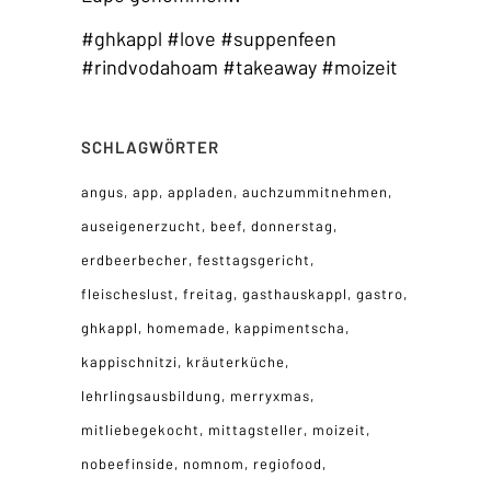
#ghkappl #love #suppenfeen
#rindvodahoam #takeaway #moizeit
SCHLAGWÖRTER
angus
app
appladen
auchzummitnehmen
auseigenerzucht
beef
donnerstag
erdbeerbecher
festtagsgericht
fleischeslust
freitag
gasthauskappl
gastro
ghkappl
homemade
kappimentscha
kappischnitzi
kräuterküche
lehrlingsausbildung
merryxmas
mitliebegekocht
mittagsteller
moizeit
nobeefinside
nomnom
regiofood