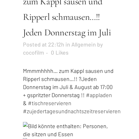
zum Kappl sausen und
Ripperl schmausen…!!
Jeden Donnerstag im Juli
Posted at 22:12h
in
Allgemein
by
cocofilm
0
Likes
Mmmmhhhh… zum Kappl sausen und
Ripperl schmausen…!! ?Jeden
Donnerstag im Juli & August ab 17:00
+ gspritzter Donnerstag !!
#appladen
&
#tischreservieren
#zujedertagesundnachtszeitreservieren