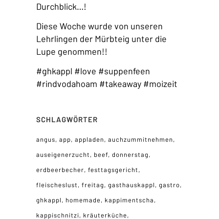
Durchblick…!
Diese Woche wurde von unseren
Lehrlingen der Mürbteig unter die
Lupe genommen!!
#ghkappl #love #suppenfeen
#rindvodahoam #takeaway #moizeit
SCHLAGWÖRTER
angus
app
appladen
auchzummitnehmen
auseigenerzucht
beef
donnerstag
erdbeerbecher
festtagsgericht
fleischeslust
freitag
gasthauskappl
gastro
ghkappl
homemade
kappimentscha
kappischnitzi
kräuterküche