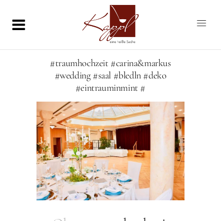
#traumhochzeit #carina&markus
#wedding #saal #bledln #deko
#eintrauminmint #