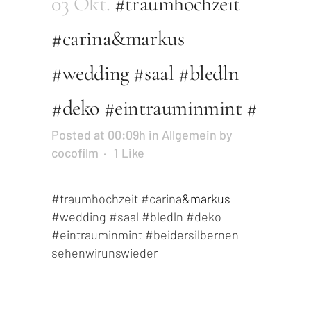
03 Okt.
#traumhochzeit
#carina&markus
#wedding #saal #bledln
#deko #eintrauminmint #
Posted at 00:09h
in
Allgemein
by
cocofilm
1
Like
#traumhochzeit
#carina
&markus
#wedding
#saal
#bledln
#deko
#eintrauminmint
#
beidersilbernen
sehenwirunswied
er