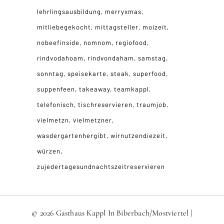
lehrlingsausbildung
merryxmas
mitliebegekocht
mittagsteller
moizeit
nobeefinside
nomnom
regiofood
rindvodahoam
rindvondaham
samstag
sonntag
speisekarte
steak
superfood
suppenfeen
takeaway
teamkappl
telefonisch
tischreservieren
traumjob
vielmetzn
vielmetzner
wasdergartenhergibt
wirnutzendiezeit
würzen
zujedertagesundnachtszeitreservieren
© 2026 Gasthaus Kappl In Biberbach/Mostviertel |