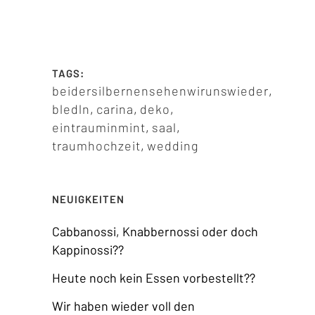
TAGS:
beidersilbernensehenwirunswieder
,
bledln
,
carina
,
deko
,
eintrauminmint
,
saal
,
traumhochzeit
,
wedding
NEUIGKEITEN
Cabbanossi, Knabbernossi oder doch
Kappinossi??
Heute noch kein Essen vorbestellt??
Wir haben wieder voll den