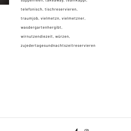
suppenfeen
takeaway
teamkappl
telefonisch
tischreservieren
traumjob
vielmetzn
vielmetzner
wasdergartenhergibt
wirnutzendiezeit
würzen
zujedertagesundnachtszeitreservieren
d