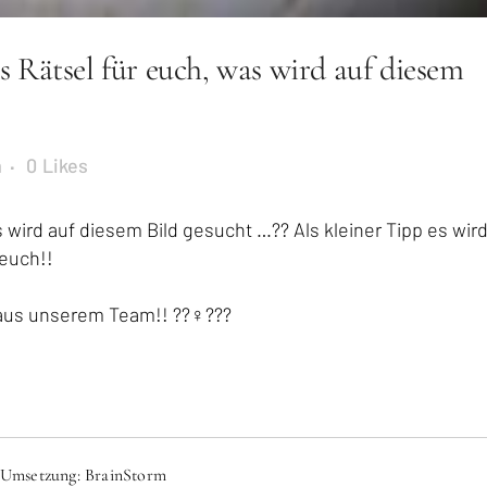
 Rätsel für euch, was wird auf diesem
m
0
Likes
 wird auf diesem Bild gesucht …?? Als kleiner Tipp es wir
 euch!!
aus unserem Team!! ??‍♀️???
| Umsetzung:
BrainStorm