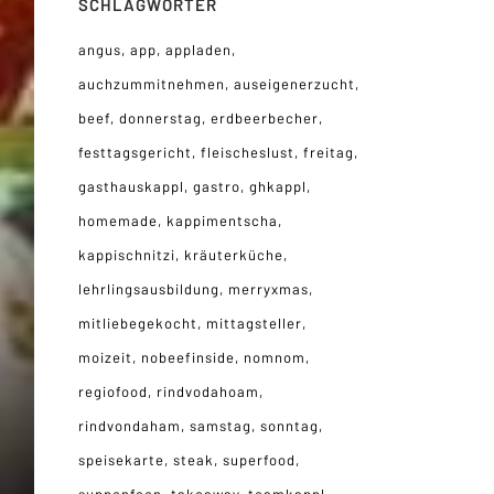
SCHLAGWÖRTER
angus
app
appladen
auchzummitnehmen
auseigenerzucht
beef
donnerstag
erdbeerbecher
festtagsgericht
fleischeslust
freitag
gasthauskappl
gastro
ghkappl
homemade
kappimentscha
kappischnitzi
kräuterküche
lehrlingsausbildung
merryxmas
mitliebegekocht
mittagsteller
moizeit
nobeefinside
nomnom
regiofood
rindvodahoam
rindvondaham
samstag
sonntag
speisekarte
steak
superfood