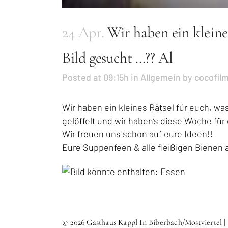
24 Apr.
Wir haben ein kleines
Bild gesucht …?? Al
Posted at 09:15h
in
Allgemein
by
cocofil
Wir haben ein kleines Rätsel für euch, was
gelöffelt und wir haben’s diese Woche für
Wir freuen uns schon auf eure Ideen!!
Eure Suppenfeen & alle fleißigen Bienen 
© 2026 Gasthaus Kappl In Biberbach/Mostviertel 