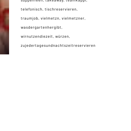
suppenfeen
takeaway
teamkappl
telefonisch
tischreservieren
traumjob
vielmetzn
vielmetzner
wasdergartenhergibt
wirnutzendiezeit
würzen
zujedertagesundnachtszeitreservieren