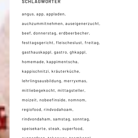
SCHLAGWÖRTER
angus
app
appladen
auchzummitnehmen
auseigenerzucht
beef
donnerstag
erdbeerbecher
festtagsgericht
fleischeslust
freitag
gasthauskappl
gastro
ghkappl
homemade
kappimentscha
kappischnitzi
kräuterküche
lehrlingsausbildung
merryxmas
mitliebegekocht
mittagsteller
moizeit
nobeefinside
nomnom
regiofood
rindvodahoam
rindvondaham
samstag
sonntag
speisekarte
steak
superfood