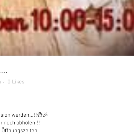
….
m
0
Likes
osion werden…!!😅🎉
r noch abholen !!
n Öffnungszeiten